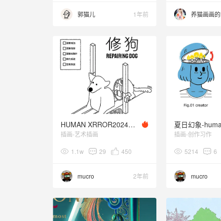
郭猫儿
1年前
养猫画画的
HUMAN XRROR20240718
插画-艺术插画
插画-创作习作
1.1w
29
450
5214
6
mucro
2年前
mucro