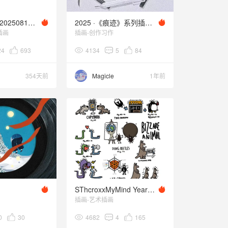
human xrror 20250817 Q2
2025 ·《痕迹》系列插画 11
插画
插画-创作习作
24
693
4134
5
84
354天前
Magicle
1年前
》
SThcroxxMyMind Yearbook-20250212
插画-艺术插画
0
30
4682
4
165