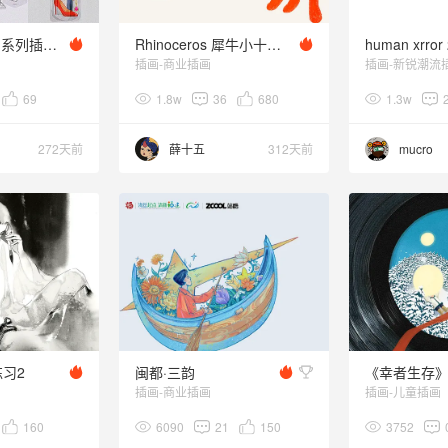
2025 ·《痕迹》系列插画 17
Rhinoceros 犀牛小十五 | gif插画007
插画-商业插画
插画-新锐潮流
69
1.8w
36
680
1.3w
272天前
薛十五
312天前
mucro
习2
闽都·三韵
《幸者生存
插画-商业插画
插画-儿童插画
160
6090
21
150
3752