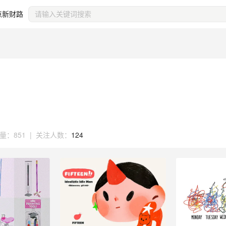
点新财路
量：
851
|
关注人数：
124