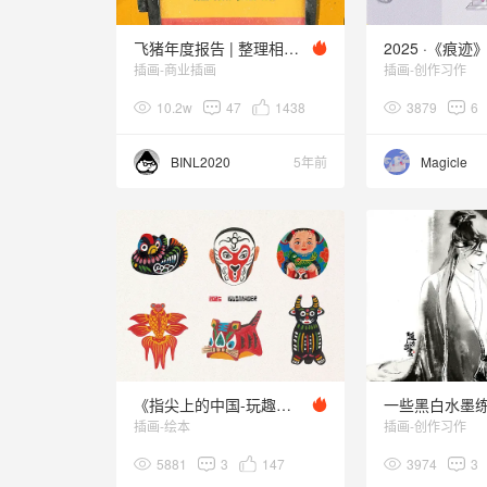
飞猪年度报告 | 整理相册发现一卷胶卷，可洗可贺
插画-商业插画
插画-创作习作
10.2w
47
1438
3879
6
BINL2020
5年前
Magicle
《指尖上的中国-玩趣千年》
一些黑白水墨练
插画-绘本
插画-创作习作
5881
3
147
3974
3