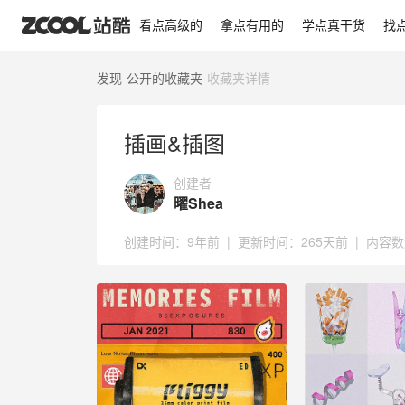
插画&插图
看点高级的
拿点有用的
学点真干货
找
发现
-
公开的收藏夹
-
收藏夹详情
插画&插图
创建者
曜Shea
创建时间：
9年前
|
更新时间：
265天前
|
内容数