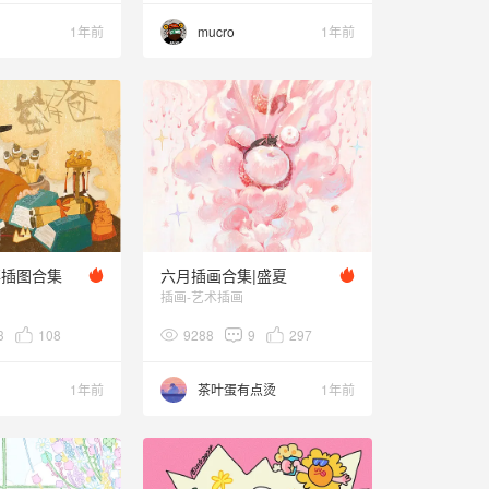
1年前
mucro
1年前
事插图合集
六月插画合集|盛夏
插画-艺术插画
3
108
9288
9
297
1年前
茶叶蛋有点烫
1年前