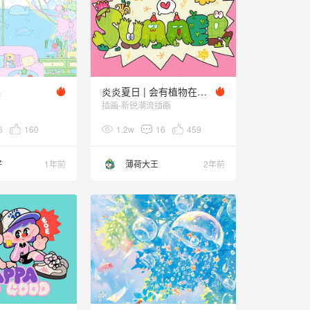
集
炎炎夏日 | 会有植物在悄悄开派对🎉
插画-新锐潮流插画
6
160
1.2w
16
459
籽
1年前
薄荷大王
2年前