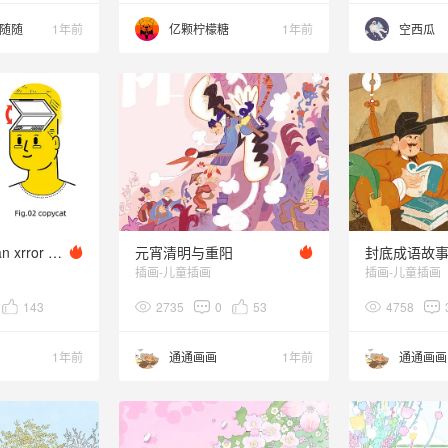
随随
1年前
亿颗柠檬糖
1年前
空西瓜
夏日幻象-human xrror 20250722 Q1
元宵清明与重阳
封底成语故
插画-儿童插画
插画-儿童插画
143
2735
0
53
4758
1年前
通通画画
1年前
通通画画