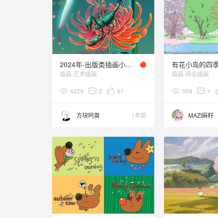
2024年-出版类插画小合集：）
有花小岛的四
插画-艺术插画
插画-商业插画
4229
2
61
569
1
方块阿兽
1年前
MAZI麻籽