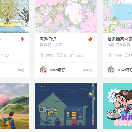
季
春游日记
最近插画合
插画-商业插画
插画-商业插画
23
3935
10
222
4056
2年前
MAZI麻籽
4年前
MAZI麻