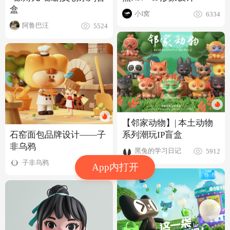
盒
小I窝
6334
阿鲁巴汪
5524
【邻家动物】| 本土动物
石窑面包品牌设计——子
系列潮玩IP盲盒
非乌鸦
黑兔的学习日记
5912
子非乌鸦
2.0w
App内打开