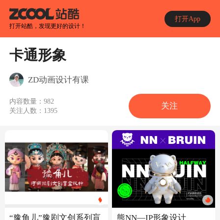
打开App
打开站酷，发现更好的设计！
卡通形象
ZD动画设计有课
内容数量：
982
关注
关注人数：
1395
“豫角儿”豫剧文创系列盲
熊NN—IP形象设计