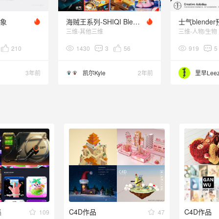
形象
海贼王系列-SHIQI Blender预科班练习
三维-其他三维
三维-人物/生物
210
1430
3
56
919
5
3年前
凯尔Kyle
2年前
里早Lee
集
C4D作品
C4D作品
109
47