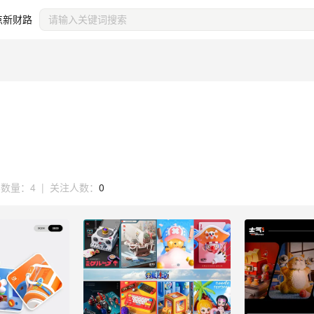
点新财路
容数量：
4
|
关注人数：
0