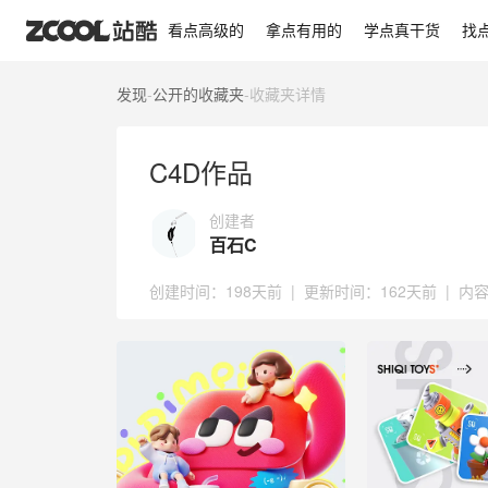
C4D作品
看点高级的
拿点有用的
学点真干货
找
发现
-
公开的收藏夹
-
收藏夹详情
C4D作品
创建者
百石C
创建时间：
198天前
|
更新时间：
162天前
|
内