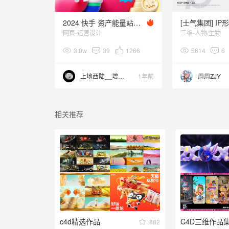
2024 快手 资产能量站SHOWREEL
[士气集团] IP
网页-运营设计
三维-人物/生物
3.0w
39
1266
5614
6
上地西陆__增长版
1年前
周周ZJY
相关推荐
c4d精选作品
C4D三维作品
882