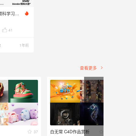
士气blender预科学习小结
41
z
1年前
查看更多
白无常 C4D作品赏析
C4D作
37
36