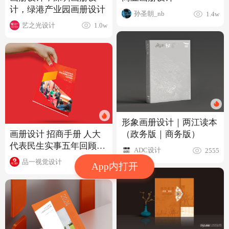
计，绿港产业园画册设计
孙圣朝_nb
1.4w
艺之光设计
1.0w
形象画册设计｜两江读本
画册设计 招商手册 人大
（政务版｜商务版）
代表民生实事五年回顾专
ADC设计
2555
刊设计
品一视觉设计
5242
App内打开