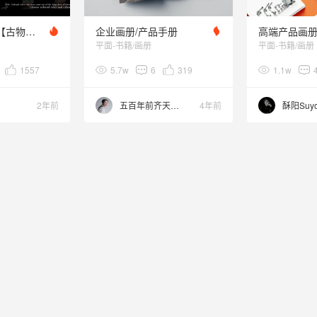
腾讯探元文创-【古物焕新】三星堆文创插画
企业画册/产品手册
平面-书籍/画册
平面-书籍/画册
1557
5.7w
6
319
1.1w
2年前
五百年前齐天大圣
4年前
酥阳Suy