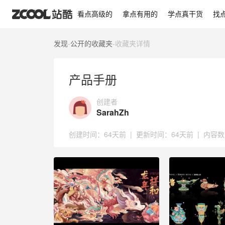
产品手册
看点高级的
拿点有用的
学点真干货
找
发现
-
公开的收藏夹
-
收藏夹详情
产品手册
创建者
SarahZh
创建时间：
64天前
|
更新时间：
64天前
|
内容数