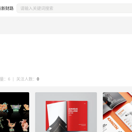
点新财路
量：
6
|
关注人数：
0