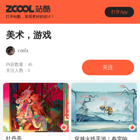
打开App
打开站酷，发现更好的设计！
美术，游戏
cmlx
内容数量：
46
关注
关注人数：
0
牡丹亭
穿越火线手游｜春雷响，