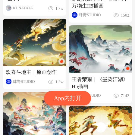
万物生H5插画
KUNATATA
1.7w
肆野STUDIO
1502
欢喜斗地主｜原画创作
王者荣耀｜《墨染江湖》
肆野STUDIO
1.3w
H5插画
肆野STUDIO
7142
App内打开