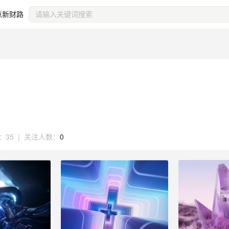
点新财路
：
35
|
关注人数：
0