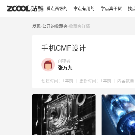
手机CMF设计
看点高级的
拿点有用的
学点真干货
找
发现
-
公开的收藏夹
-
收藏夹详情
手机CMF设计
创建者
张万九
创建时间：
1年前
|
更新时间：
1年前
|
内容数量