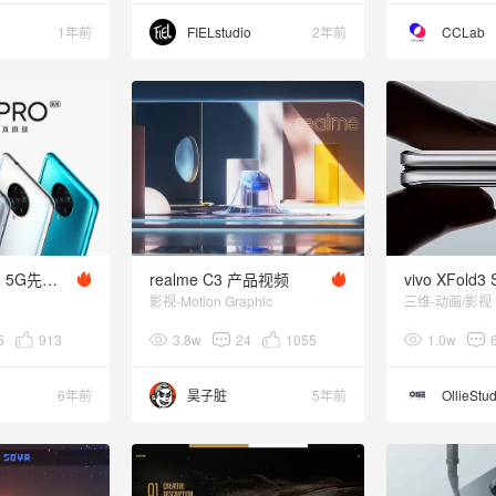
1年前
FIELstudio
2年前
CCLab
Redmi K30 Pro 5G先锋旗舰 产品KV 美术设计 提案后期
realme C3 产品视频
vivo XFold3 
影视-Motion Graphic
三维-动画/影视
5
913
3.8w
24
1055
1.0w
6年前
昊子脏
5年前
OllieStu