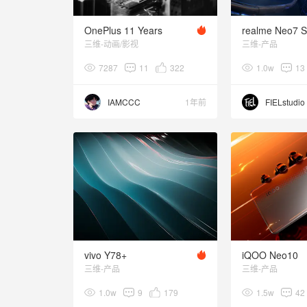
OnePlus 11 Years
realme Neo7 
三维-动画/影视
三维-产品
7287
11
322
1.0w
13
IAMCCC
1年前
FIELstudio
vivo Y78+
iQOO Neo10
三维-产品
三维-产品
1.0w
9
179
1.5w
42