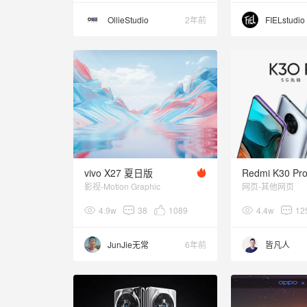
OllieStudio
2年前
FIELstudio
vivo X27 夏日版
影视-Motion Graphic
网页-其他网页
4.9w
38
1089
4.4w
12
JunJie无常
6年前
皆凡人