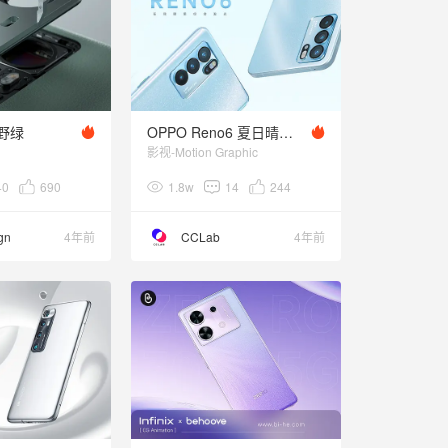
原野绿
OPPO Reno6 夏日晴海宣传视频
影视-Motion Graphic
40
690
1.8w
14
244
gn
4年前
CCLab
4年前