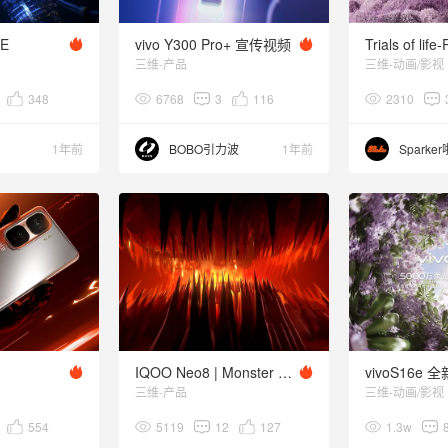
SE
vivo Y300 Pro+ 宣传视频
三维-产品
三维-动画/影视
348
6768
3
116
2310
1年前
BOBO引力波
1年前
Sparke
IQOO Neo8 | Monster Inside
三维-产品
三维-动画/影视
554
5119
12
127
1.3w