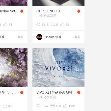
Trials of life-Redmi Note 11 pro
OPPO ENCO X
三维-动画/影视
3
84
3215
5
82
r啪嚓
3年前
Sparker啪嚓
3年前
vivoS16e 全新配色「风信紫」
VIVO X21产品外观视频
三维-动画/影视
8
307
8.4w
123
1991