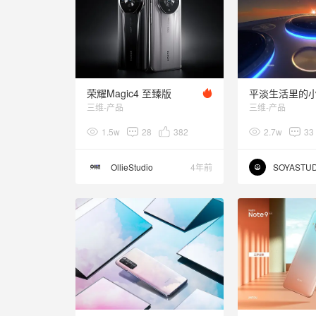
荣耀Magic4 至臻版
三维-产品
三维-产品
1.5w
28
382
2.7w
33
OllieStudio
4年前
SOYASTUD