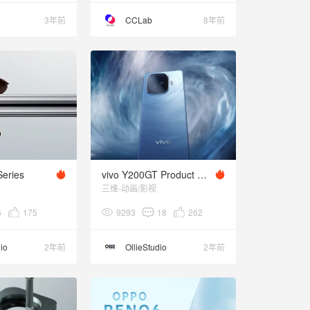
3年前
CCLab
8年前
Series
vivo Y200GT Product Video
三维-动画/影视
6
175
9293
18
262
dio
2年前
OllieStudio
2年前