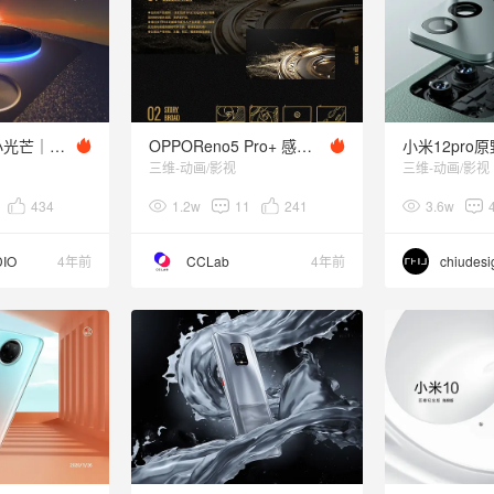
平淡生活里的小光芒｜小星环 OPPO A96 广告短片
OPPOReno5 Pro+ 感受全方位的超Pro体验
小米12pro
三维-动画/影视
三维-动画/影视
434
1.2w
11
241
3.6w
IO
4年前
CCLab
4年前
chiudesi