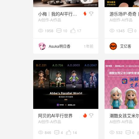
小梅｜我的AI平行世界 IP形象定制
AI创作-AI作品
AI创作-AI作品
1958
10
17
1345
0
Asuka明日香
1年前
艾亿客
阿贝的AI平行世界
AI创作-AI作品
AI创作-AI作品
846
4
14
532
0