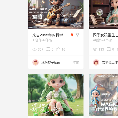
来自2055年的科学家、探险家耀阳
AI创作-AI作品
AI创作-AI作品
307
0
16
133
0
冰糖橙子插画
1年前
雪里莓工作