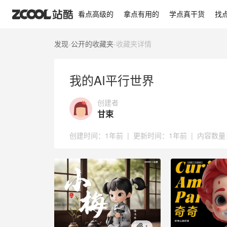
我的AI平行世界
看点高级的
拿点有用的
学点真干货
找
发现
-
公开的收藏夹
-
收藏夹详情
我的AI平行世界
创建者
甘束
创建时间：
1年前
|
更新时间：
1年前
|
内容数量
1