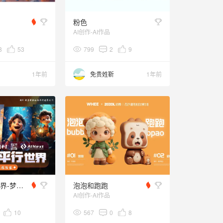
粉色
AI创作-AI作品
8
53
799
2
9
1年前
免贵姓靳
1年前
我的AI平行世界-梦想探险家
泡泡和跑跑
AI创作-AI作品
10
567
0
8