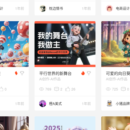
计
1年前
枕边情书
1年前
电商设计
旅
平行世界的新舞台
AI创作-AI作品
AI创作-AI作品
0
769
2
26
725
0
1年前
橙A美式
1年前
小猪品牌