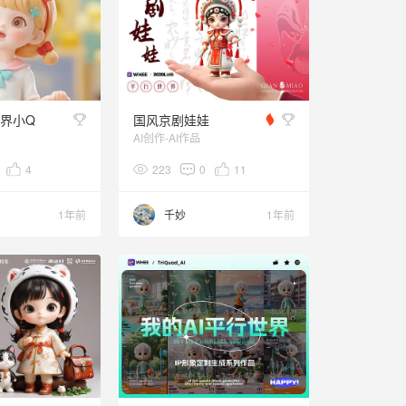
世界小Q
国风京剧娃娃
AI创作-AI作品
4
223
0
11
1年前
千妙
1年前