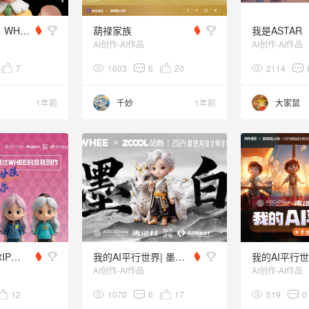
游乐场IP-奇奇丨WHEE定制品牌IP形象及延展
葫禄家族
我是ASTAR
AI创作-AI作品
AI创作-AI作品
7
1603
6
20
2114
1年前
千妙
1年前
大家鼠
潮酷女孩艾米尔IP形象通过WHEE实现变装创作，轻松拿捏各种风格
我的AI平行世界| 墨白IP形象定制系列作品
AI创作-AI作品
AI创作-AI作品
12
1070
6
17
519
0