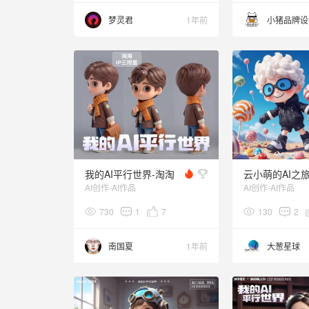
梦灵君
1年前
小猪品牌设
我的AI平行世界-淘淘
云小萌的AI之
AI创作-AI作品
AI创作-AI作品
730
1
7
130
2
南国夏
1年前
大葱星球