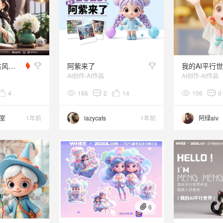
四季女孩重生古风奇幻异世-我的ai平行世界
阿紫来了
我的AI平行
AI创作-AI作品
AI创作-AI作品
4
166
2
14
106
0
室
1年前
lazycats
1年前
阿绿alv
6