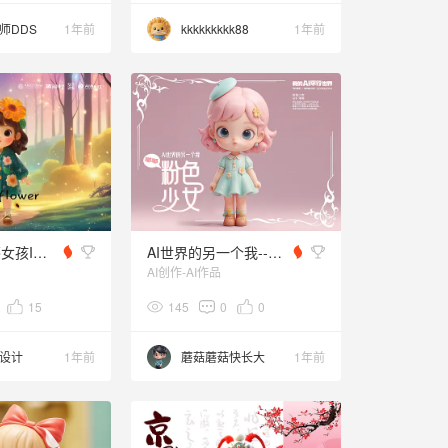
师DDS
1年前
kkkkkkkkk88
1年前
可爱的向日葵女孩IP定制形象通过WHEE创作实现多场景应用
AI世界的另一个我--粉色少女
AI创作-AI作品
15
145
0
0
设计
1年前
蘑菇蘑菇快长大
1年前