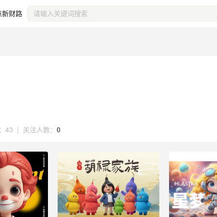
点新财路
：
43
|
关注人数：
0