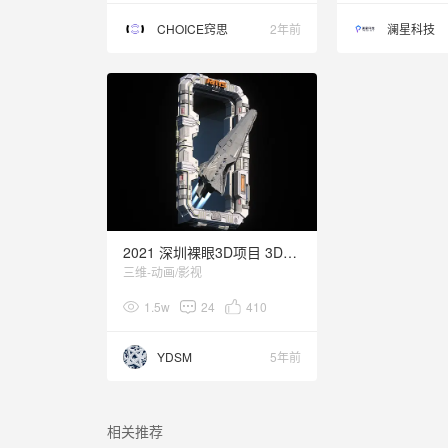
CHOICE窍思
2年前
澜星科技
2021 深圳裸眼3D项目 3Dmaping
三维-动画/影视
1.5w
24
410
YDSM
5年前
相关推荐