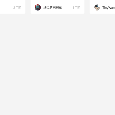
2年前
绚烂的粑粑花
4年前
TinyWan