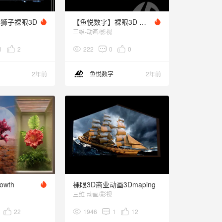
狮子裸眼3D
【鱼悦数字】裸眼3D 新加坡COURTS
三维-动画/影视
1
2
222
0
0
2年前
鱼悦数字
2年前
rowth
裸眼3D商业动画3Dmaping
三维-动画/影视
22
1946
1
12