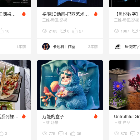
国风赛博-楚韵江湖裸眼3D数字作品
裸眼3D动画-巴西艺术家"快乐艺术运动 "
【鱼悦数字】
三维-动画/影视
三维-动画/影视
16
2183
0
27
1087
1年前
卡达利工作室
3年前
鱼悦数字
三维动画丨圣诞系列裸眼3D
万能的盒子
Untruthful G
三维-场景
三维-产品
3
775
4
36
870
2