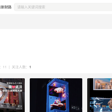
点新财路
：
11
|
关注人数：
1