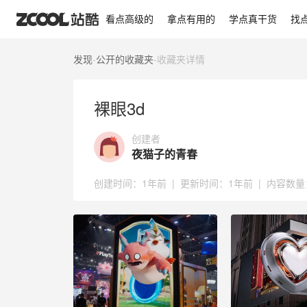
裸眼3d
看点高级的
拿点有用的
学点真干货
找
发现
-
公开的收藏夹
-
收藏夹详情
裸眼3d
创建者
夜猫子的青春
创建时间：
1年前
|
更新时间：
1年前
|
内容数量