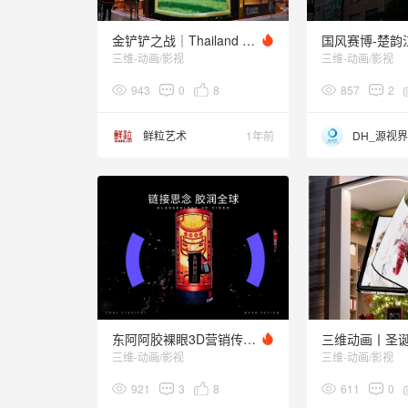
金铲铲之战｜Thailand Game Show裸眼大屏
三维-动画/影视
三维-动画/影视
943
0
8
857
2
鲜粒艺术
1年前
DH_源视界
东阿阿胶裸眼3D营销传播事件 - 纽约 I 香港 I 深圳
三维-动画/影视
三维-动画/影视
921
3
8
611
0