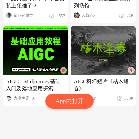
列场馆
装上犯难了？
大叔Pro
菜心轻量文
719
4557
AIGC科幻短片《枯木逢
AIGC丨Midjourney基础
春》
入门及落地应用探索
煲仔FAN
大摸鱼家_Xr
3638
6.6w
App内打开