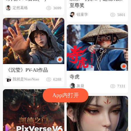
至尊奖
定然葛格
3699
锐童学
5801
《沉莹》PV-AI作品
寺虎
我就是NiaoNiao
6288
灰昼
7331
App内打开