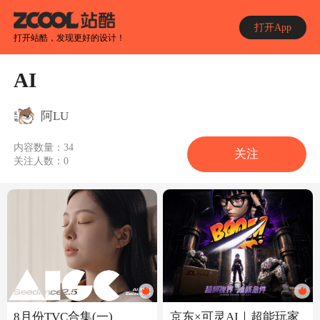
打开App
打开站酷，发现更好的设计！
AI
阿LU
内容数量：
34
关注
关注人数：
0
8月份TVC合集(一)
京东×可灵AI｜超能玩家