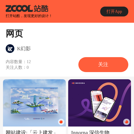
打开App
打开站酷，发现更好的设计！
网页
K幻影
内容数量：
12
关注
关注人数：
0
网站建设:「云上建发」
Innorna 深信生物