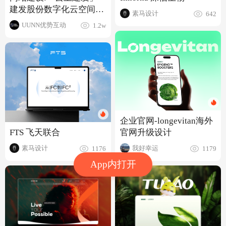
建发股份数字化云空间
素马设计
642
1.0
UUNN优势互动
1.2w
企业官网-longevitan海外
FTS 飞天联合
官网升级设计
素马设计
我好幸运
1176
1179
App内打开