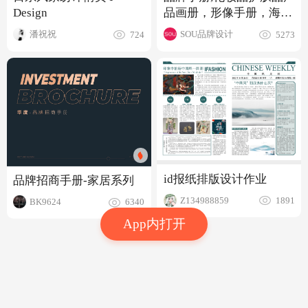
Design
品画册，形像手册，海报
设计
潘祝祝
SOU品牌设计
724
5273
id报纸排版设计作业
品牌招商手册-家居系列
Z134988859
1891
BK9624
6340
App内打开