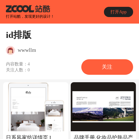
打开App
打开站酷，发现更好的设计！
id排版
wwwllm
内容数量：
4
关注
关注人数：
0
日系风家纺详情页 I
品牌手册,化妆品护肤品产