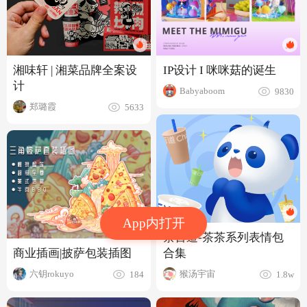
IP设计 I 咪咪菇的诞生
湘味轩 | 湘菜品牌全案设
计
Babyaboom
9830
郑璐霞
5633
App内打开
茶百道-茶茶系列表情包
合集
商业插画|披萨包装插图
猴汤宇宙
六钥rokuyo
1.8w
184