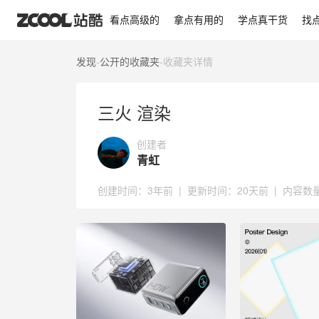
三火 渲染
看点高级的
拿点有用的
学点真干货
找
发现
-
公开的收藏夹
-
收藏夹详情
三火 渲染
创建者
青虹
创建时间：
3年前
|
更新时间：
20天前
|
内容数