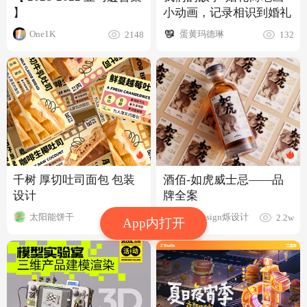
】
小动画，记录相识到婚礼
One1K
蛋黄玛德琳
2148
132
千树 厚切吐司面包 包装
酒佰-如虎威士忌——品
设计
牌全案
太阳能饼干
SureDesign烁设计
6109
2.2w
App内打开