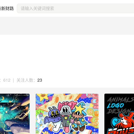
点新财路
：
612
|
关注人数：
23