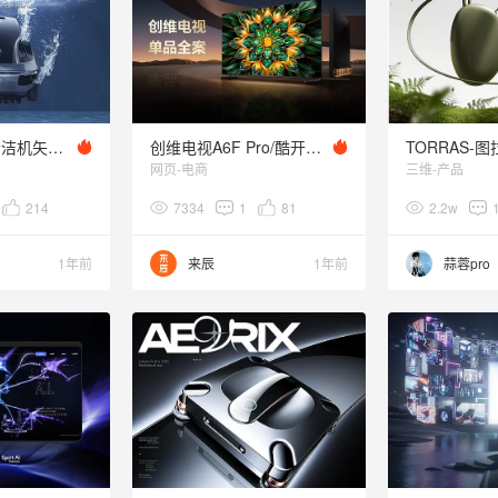
Aiper X9泳池清洁机矢量喷口
创维电视A6F Pro/酷开C20 AI闺蜜机电商详情视觉升级
网页-电商
三维-产品
214
7334
1
81
2.2w
1年前
来辰
1年前
蒜蓉pro