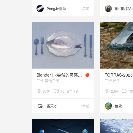
PengJv鹏举
1年前
他们叫我Ar
Blender | <突然的灵感>小合集
TORRAS-20
三维-其他三维
三维-产品
8701
16
194
2.6w
10
酱天才
1年前
佳永