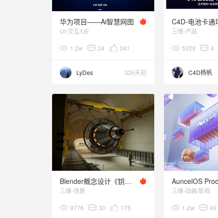
华为项目——Ai智慧网图
UI-交互/UE
三维-产品
1.2w
24
341
5328
4
LyDes
326天前
C4D杨帆
Blender概念设计《钥匙》
AuncelOS Prod
三维-场景
三维-动画/影视
9776
30
176
1.2w
40