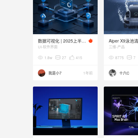
数据可视化 | 2025上半年杂练
UI-软件界面
三维-产品
1.8w
27
415
8775
7
我是小7
1年前
十六C