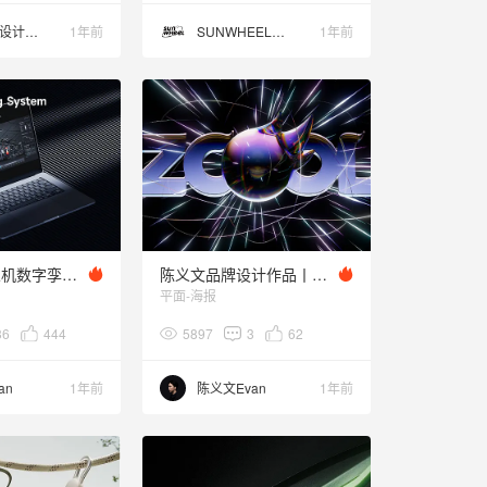
天猫校园设计中心
1年前
SUNWHEEL光伦
1年前
低空经济无人机数字孪生可视化平台解决方案
陈义文品牌设计作品丨站酷设计周联名主视觉
平面-海报
36
444
5897
3
62
an
1年前
陈义文Evan
1年前