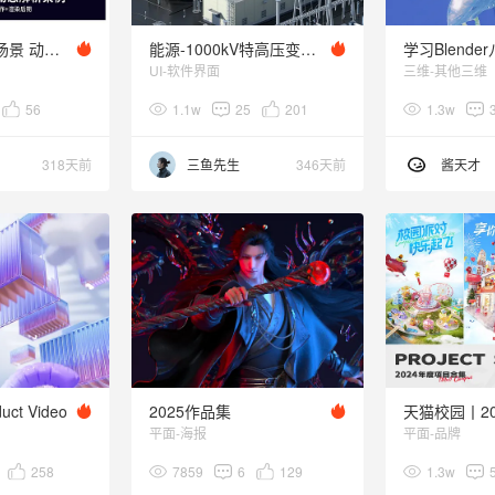
C4D-电池卡通场景 动态解析
能源-1000kV特高压变电站
UI-软件界面
三维-其他三维
56
1.1w
25
201
1.3w
318天前
三鱼先生
346天前
酱天才
uct Video
2025作品集
平面-海报
平面-品牌
258
7859
6
129
1.3w