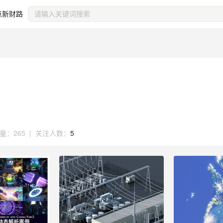
点新财路
量：
265
|
关注人数：
5