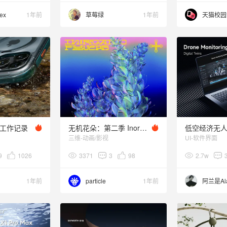
ex
1年前
草莓绿
1年前
25工作记录
无机花朵：第二季 Inorganic Flowers:S2
三维-动画/影视
UI-软件界面
9
1026
3371
3
98
2.7w
1年前
particle
1年前
阿兰是Al