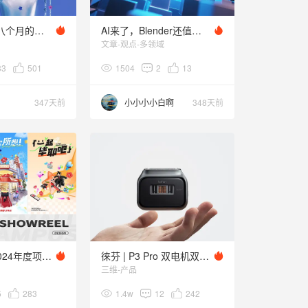
学习Blender八个月的记录
AI来了，Blender还值得学吗
文章-观点-多领域
33
501
1504
2
13
347天前
小小小小白啊
348天前
天猫校园丨2024年度项目合集
徕芬 | P3 Pro 双电机双倍动力，精准剃除 不夹须
三维-产品
5
283
1.4w
12
242