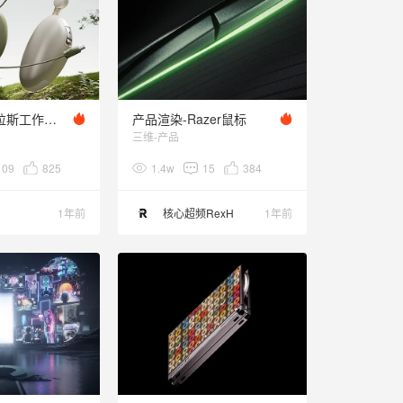
TORRAS-图拉斯工作节选-上半年
产品渲染-Razer鼠标
三维-产品
109
825
1.4w
15
384
1年前
核心超频RexH
1年前