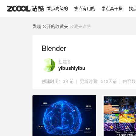
Blender
看点高级的
拿点有用的
学点真干货
找
发现
-
公开的收藏夹
-
收藏夹详情
Blender
创建者
yibushiyibu
创建时间：
3年前
|
更新时间：
313天前
|
内容数