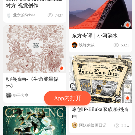
对方-视觉创作
业余的Sylvia
7437
东方奇谭｜小河淌水
映峰大叔
5321
动物插画-《生命能量循
环》
狮子大亨
4250
App内打开
原创IP-Biluka家族系列插
画
阿妖的绘画日记
2.2w