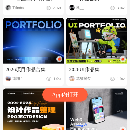
Tilmirs
風__
2169
3.0w
2026项目作品合集
2026UI作品集
南翊丶
花蘩翼梦
1.0w
1.0w
App内打开