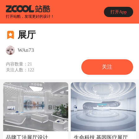
打开App
打开站酷，发现更好的设计！
展厅
WAn73
内容数量：
21
关注
关注人数：
122
品牌工法展厅设计
生命科技 基因医疗展厅