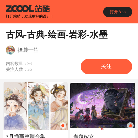
打开App
打开站酷，发现更好的设计！
古风-古典-绘画-岩彩-水墨
择麓一笙
内容数量：
93
关注
关注人数：
26
3月插画整理合集
老鼠嫁女