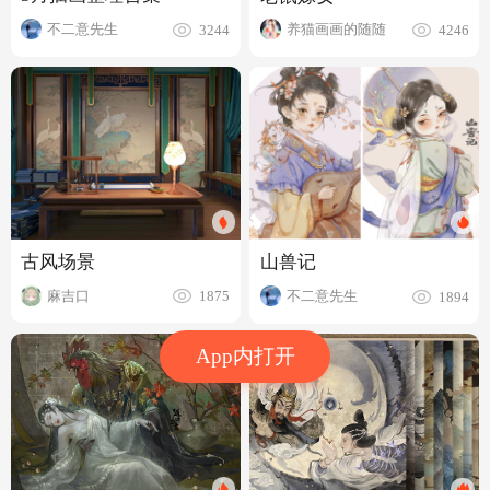
不二意先生
养猫画画的随随
3244
4246
古风场景
山兽记
麻吉口
不二意先生
1875
1894
App内打开