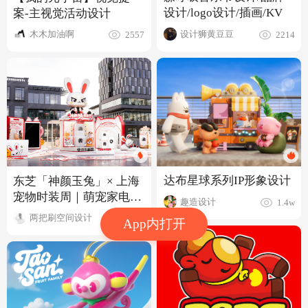
设计/logo设计/插画/KV
案-主视觉活动设计
设计狮黄豆豆
木木加油啊
2214
2557
达布星球系列IP形象设计
东芝「神颜玉兔」× 上海
宠物时装周｜萌宠家电快
趣造设计
1.4w
闪店
两把刷空间设计
1144
App内打开