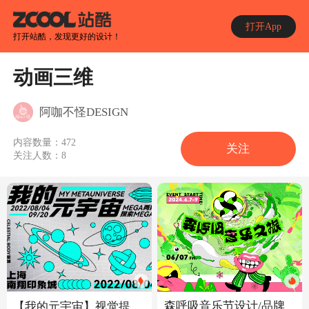
打开App
打开站酷，发现更好的设计！
动画三维
阿咖不怪DESIGN
内容数量：
472
关注
关注人数：
8
森呼吸音乐节设计/品牌
【我的元宇宙】视觉提