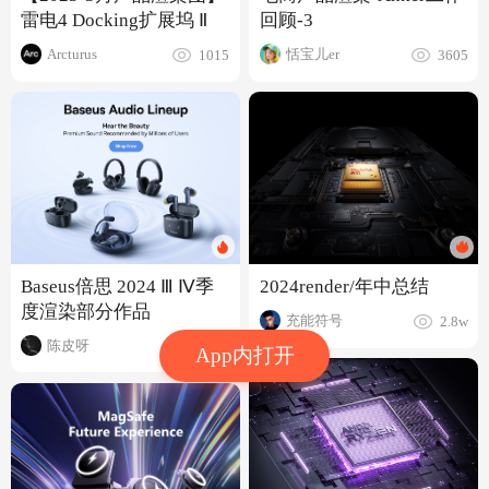
雷电4 Docking扩展坞 Ⅱ
回顾-3
Arcturus
恬宝儿er
1015
3605
Baseus倍思 2024 Ⅲ Ⅳ季
2024render/年中总结
度渲染部分作品
充能符号
2.8w
陈皮呀
6718
App内打开