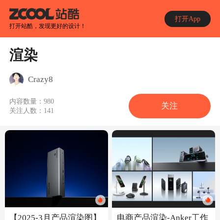
打开App
打开站酷，发现更好的设计！
渲染
Crazy8
内容数量：
980
关注
关注人数：
141
【2025-3月产品渲染图】
电商产品渲染-Anker工作