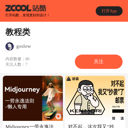
打开App
打开站酷，发现更好的设计！
教程类
goslow
内容数量：
80
关注
关注人数：
7
Midjourney一劳永逸法
对不起，这次我又“抄