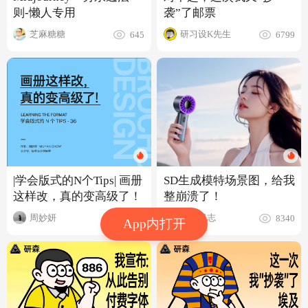
则-懒人专用
袭”了邮票
芝麻糖糖
研习设K先生
645
6799
|学会版式的N个Tips| 画册
SD生成模特场景图，给我
这样改，真的变高级了！
整崩溃了！
周妙妍
翘翘日志
6.3w
8340
App内打开