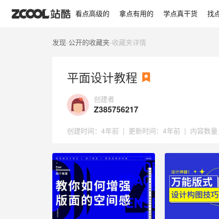
平面设计教程
看点高级的
拿点有用的
学点真干货
找
发现
-
公开的收藏夹
-
收藏夹详情
平面设计教程
创建者
Z385756217
创建时间：
4年前
|
更新时间：
4年前
|
内容数量