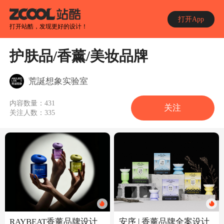
打开App
打开站酷，发现更好的设计！
护肤品/香薰/美妆品牌
荒誕想象实验室
内容数量：
431
关注
关注人数：
335
RAYBEAT香薰品牌设计
安序 | 香薰品牌全案设计