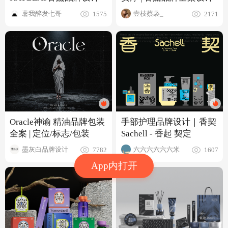
薯我醉发七哥
壹枝蔡袅_
1575
2171
手部护理品牌设计｜香契
Oracle神谕 精油品牌包装
Sachell - 香起 契定
全案 | 定位/标志/包装
六六六六六六米
墨灰白品牌设计
1607
7782
App内打开