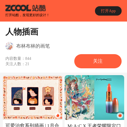
打开App
打开站酷，发现更好的设计！
人物插画
布林布林的画笔
内容数量：
844
关注
关注人数：
21
可爱治愈系列插画 | 1月合
M·A·C X 王者荣耀限定口