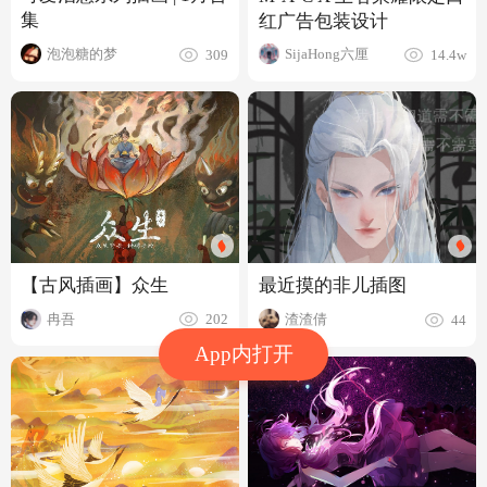
集
红广告包装设计
泡泡糖的梦
SijaHong六厘
309
14.4w
【古风插画】众生
最近摸的非儿插图
冉吾
渣渣倩
202
44
App内打开