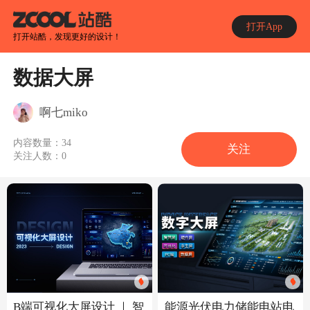
打开App
打开站酷，发现更好的设计！
数据大屏
啊七miko
内容数量：
34
关注
关注人数：
0
B端可视化大屏设计 ｜ 智
能源光伏电力储能电站电