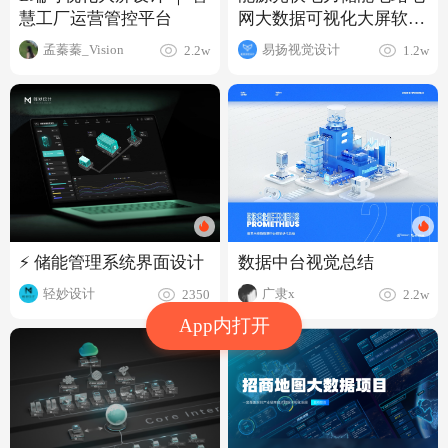
慧工厂运营管控平台
网大数据可视化大屏软件
UI设计
孟蓁蓁_Vision
易扬视觉设计
2.2w
1.2w
⚡ 储能管理系统界面设计
数据中台视觉总结
轻妙设计
广隶x
2350
2.2w
App内打开