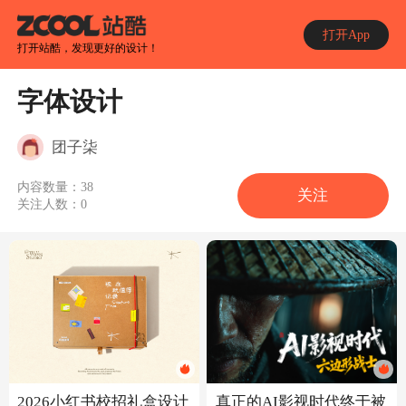
打开App
打开站酷，发现更好的设计！
字体设计
团子柒
内容数量：
38
关注
关注人数：
0
2026小红书校招礼盒设计
真正的AI影视时代终于被