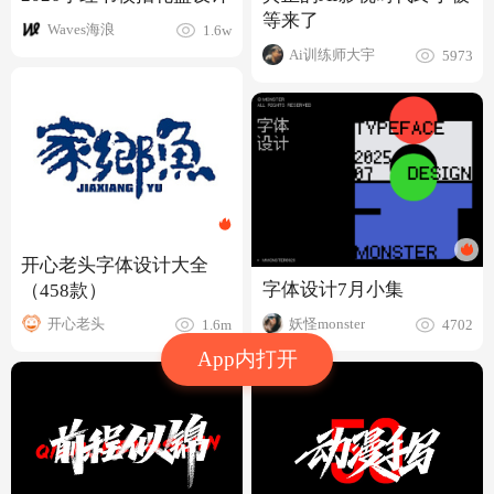
等来了
Waves海浪
1.6w
Ai训练师大宇
5973
开心老头字体设计大全
字体设计7月小集
（458款）
妖怪monster
开心老头
4702
1.6m
App内打开