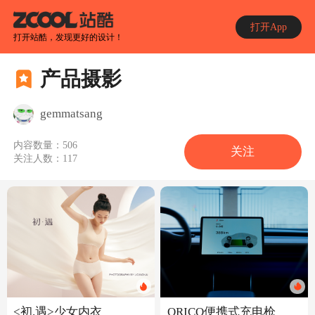
打开App
打开站酷，发现更好的设计！
产品摄影
gemmatsang
内容数量：
506
关注
关注人数：
117
<初.遇>少女内衣
ORICO便携式充电枪