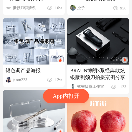
摄影师李清凯
扯子
1.0w
956
银色调产品海报
BRAUN博朗3系经典款炫
银版剃须刀拍摄案例分享
jason223
1.2w
鸳鸯摄影工作室
1123
App内打开