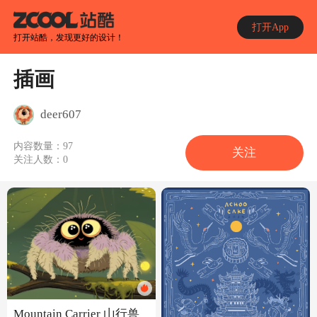
打开App
打开站酷，发现更好的设计！
插画
deer607
内容数量：
97
关注
关注人数：
0
Mountain Carrier 山行兽