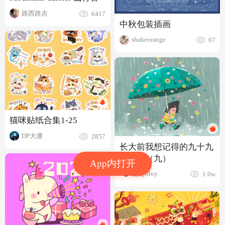
路西路吉
6417
中秋包装插画
shakeorange
67
猫咪贴纸合集1-25
DP大潘
2857
长大前我想记得的九十九
件小事（九）
App内打开
泛泛Moy
1.0w