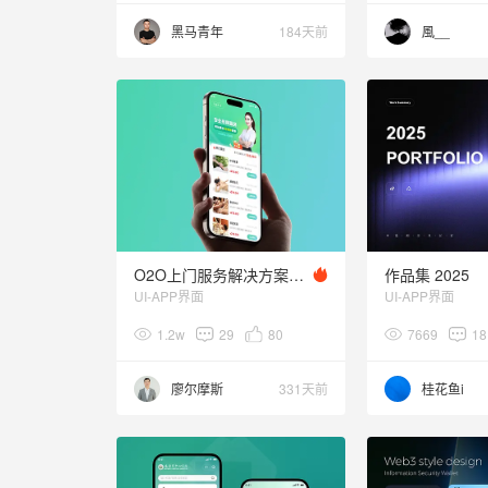
黑马青年
184天前
風__
O2O上门服务解决方案设计①丨心约到家APP设计
作品集 2025
UI-APP界面
UI-APP界面
1.2w
29
80
7669
18
廖尔摩斯
331天前
桂花鱼i