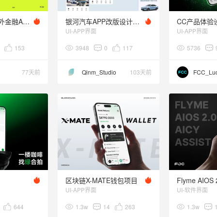
SabeCred - 海外金融APP
银河汽车APP改版设计分享
CC产品体验
UI-APP界面
UI-APP界面
153
3948
0
117
5736
77天前
Qinm_Studio
103天前
FCC_Lu
区块链X-MATE钱包项目
Flyme AIOS 
UI-APP界面
UI-软件界面
644
1.3w
14
263
1.3w