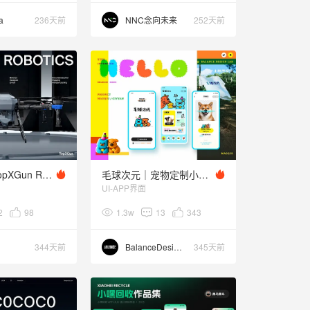
a
236天前
NNC念向未来
252天前
科技产品｜TopXGun Robotics 无人机飞行
毛球次元｜宠物定制小程序
UI-APP界面
2
98
1.3w
13
343
344天前
BalanceDesignLab
345天前