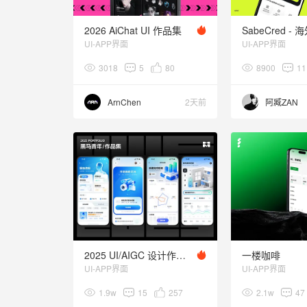
2026 AiChat UI 作品集
UI-APP界面
UI-APP界面
3018
5
80
8900
11
ArnChen
2天前
阿臧ZAN
2025 UI/AIGC 设计作品集
一楼咖啡
UI-APP界面
UI-APP界面
1.9w
15
257
2.1w
47