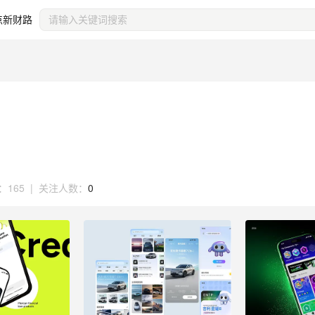
点新财路
：
165
|
关注人数：
0