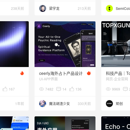
238天前
梁宇龙
213天前
SemiCol
ceerly海外占卜产品设计
UI-APP界面
网页-企业官网
167
7482
14
136
9969
1年前
魔法胡渣少女
330天前
矩创