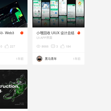
0- Web3
小嘿回收 UIUX 设计总结
UI-APP界面
10
227
8666
3
184
1年前
黑马青年
1年前