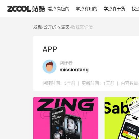
APP
看点高级的
拿点有用的
学点真干货
找
发现
-
公开的收藏夹
-
收藏夹详情
APP
创建者
missiontang
创建时间：
5年前
|
更新时间：
1天前
|
内容数量