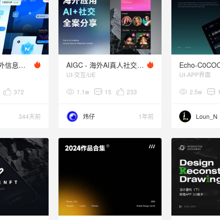
Web3 Style-海外信息安全项目改版提案
AIGC - 海外AI真人社交项目总结
Echo-C0COC
UI-交互/UE
UI-APP界面
372
1.1w
15
233
2.5w
344天前
炜仔
1年前
Loun_N