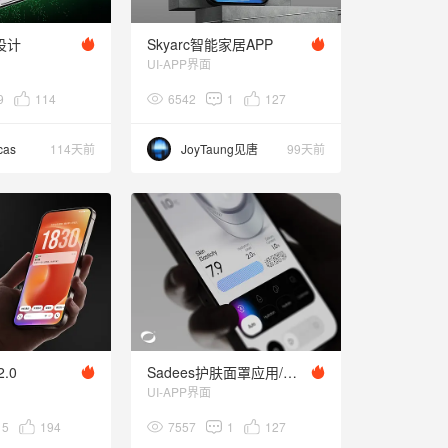
设计
Skyarc智能家居APP
UI-APP界面
9
114
6542
1
127
cas
114天前
JoyTaung见唐
99天前
2.0
Sadees护肤面罩应用/Application
UI-APP界面
15
194
7557
1
127