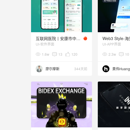
互联网医院丨安康市中心医院微信小程序升级方案
UI-软件界面
UI-APP界面
1.6w
13
120
2.3w
10
廖尔摩斯
344天前
黄伟Huang