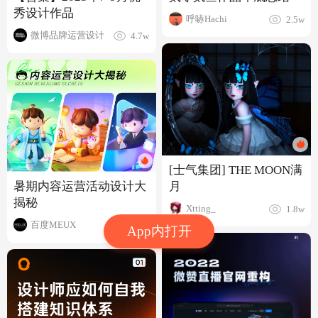
秀设计作品
呼哧Hachi
2.5w
微博品牌运营设计
4.7w
[士气集团] THE MOON满
暑期内容运营活动设计大
月
揭秘
Xtting_
1.8w
百度MEUX
8285
App内打开