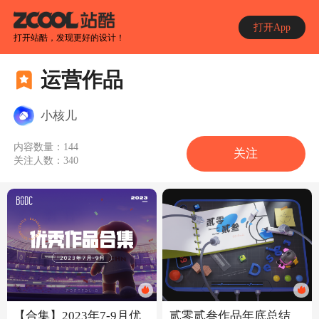
打开App
打开站酷，发现更好的设计！
运营作品
小核儿
内容数量：
144
关注
关注人数：
340
【合集】2023年7-9月优
贰零贰叁作品年底总结