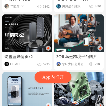
贝贝是个姑娘
详情页HK
2691
3162
3C亚马逊跨境平台图片
硬盘盒详情页x2
想he太阳肩并肩
CHMHC
2989
5935
App内打开