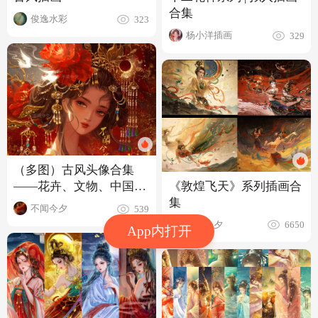
合集
俊逸水彩
323
杨小洋插画
329
（多图）古风头像合集
《敦煌飞天》系列插画合
——花卉、文物、中国传
集
统色拟人
不闻今夕
539
不闻今夕
6650
App内打开