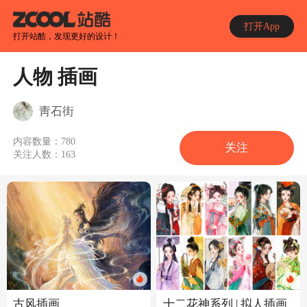
打开App
打开站酷，发现更好的设计！
人物 插画
靑石街
内容数量：
780
关注
关注人数：
163
古风插画
十二花神系列 | 拟人插画