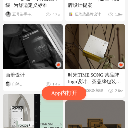
牌设计提案
级 | 为舒适定义标准
伍玖柒品牌设计
五号选手vic
1.0w
4.7w
画册设计
时宋TIME SONG 茶品牌
logo设计、茶品牌包装设
白冰_
1.4w
计
YANDESIGN颜娜
2.8w
App内打开