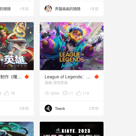
的随随
1年前
养猫画画的随随
1年前
深圳枭瞳参与制作《曙光英雄》新解禁16P
League of Legends：Wild Rift-Chromacrash Zeri
插画-游戏原画
3
78
6254
11
113
2年前
Tswck
2年前