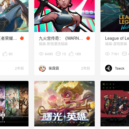
【叁乔居】《王者荣耀》诸葛亮皮肤步骤图
九火宫传奇：《WARNER》诤谏部队/警告者
插画-新锐潮流插画
插画-游戏原画
90
6490
13
189
7161
2年前
柴霖霖
2年前
Tswck