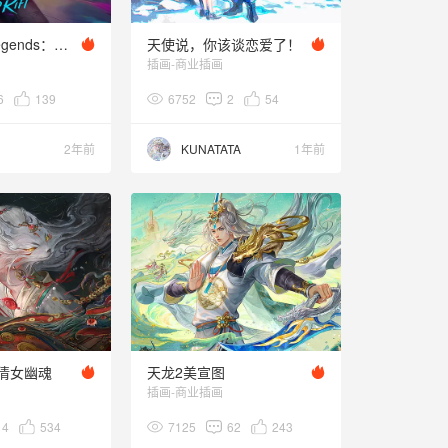
League of Legends：Wild Rift-Chromacrash Brand
天使说，你该谈恋爱了！
插画-商业插画
6
139
6752
2
54
2年前
KUNATATA
1年前
倩女幽魂
天龙2美宣图
插画-商业插画
14
534
7125
62
243