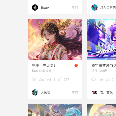
Tswck
1年前
完美世界火灵儿
插画-商业插画
动漫-动画片
1.0w
16
257
1.1w
9
大葱君
1年前
雷川文化