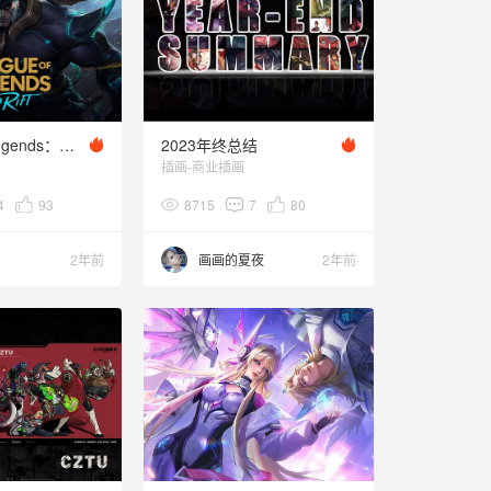
League of Legends：Wild Rift -Supreme Cell Darius
2023年终总结
插画-商业插画
4
93
8715
7
80
2年前
画画的夏夜
2年前