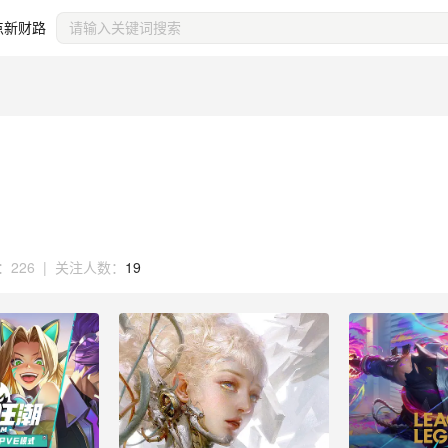
点新财路
：
226
|
关注人数：
19