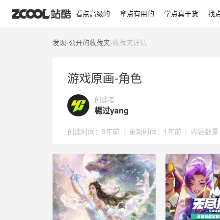
游戏原画-角色
看点高级的
拿点有用的
学点真干货
找
发现
-
公开的收藏夹
-
收藏夹详情
游戏原画-角色
创建者
楊过yang
创建时间：
9年前
|
更新时间：
1年前
|
内容数量