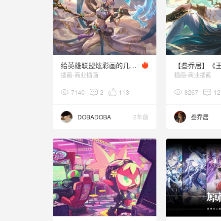
给英雄联盟炫彩画的几张图
插画-商业插画
插画-商业插画
7140
2
113
8267
12
DOBADOBA
2年前
叁乔居