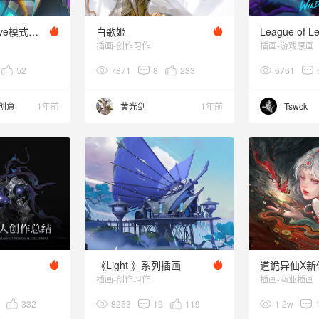
英雄联盟全新pve模式无尽狂潮PV动画
白歌姬
插画-创作习作
插画-游戏原画
52
7871
8
233
6761
纷创意
1年前
黄光剑
1年前
Tswck
《Light 》系列插画
道诡异仙X新
插画-创作习作
插画-商业插画
332
8253
19
119
1.2w