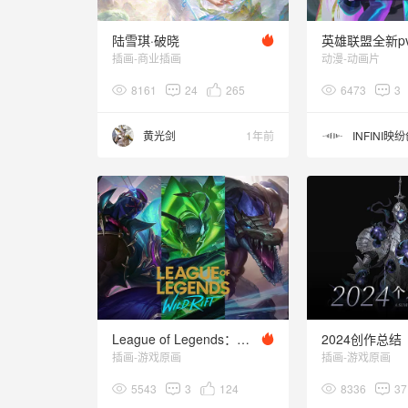
陆雪琪·破晓
插画-商业插画
动漫-动画片
8161
24
265
6473
3
黄光剑
1年前
INFINI映
League of Legends：Wild Rift 2024拾遗
2024创作总结
插画-游戏原画
插画-游戏原画
5543
3
124
8336
37