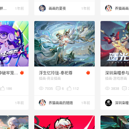
月入百万的胖布欧
1年前
画画的夏夜
1年前
养猫画画
原宇宙放映节·冲破牢笼——概念设计揭秘·角色分镜篇
浮生忆玲珑-奉祀尊
插画-商业插画
插画-游戏原画
186
7035
6
112
3838
1年前
养猫画画的随随
1年前
深圳枭瞳