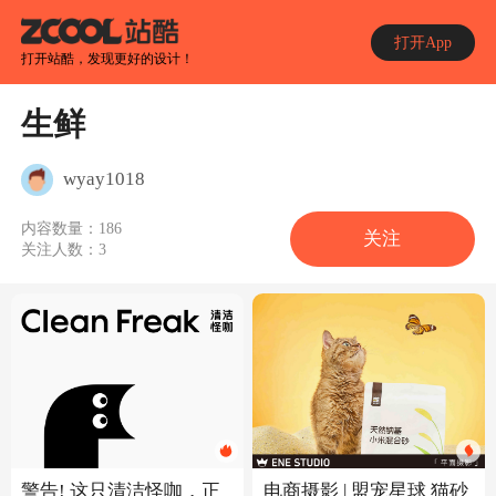
打开App
打开站酷，发现更好的设计！
生鲜
wyay1018
内容数量：
186
关注
关注人数：
3
电商摄影 | 盟宠星球 猫砂
警告! 这只清洁怪咖，正