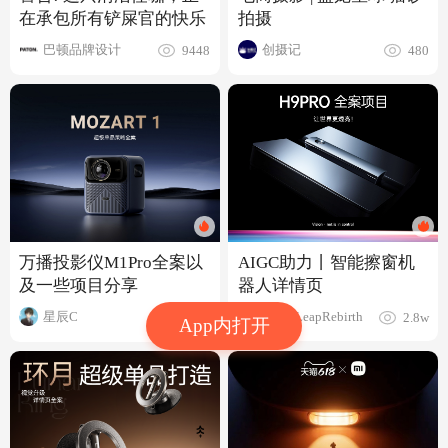
拍摄
在承包所有铲屎官的快乐
创摄记
巴顿品牌设计
480
9448
AIGC助力丨智能擦窗机
万播投影仪M1Pro全案以
器人详情页
及一些项目分享
柚柯_LeapRebirth
星辰C
2.8w
1.2w
App内打开