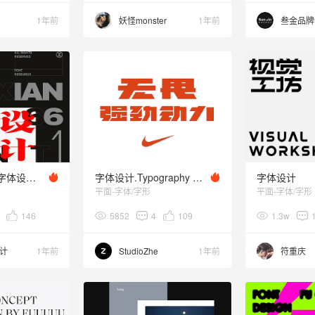
1年前
妖怪monster
1年前
叁金品牌
2025×闲又懒 |字体设计篇
字体设计.Typography Font
字体设计
平面-字体/字形
平面-字体/字形
146
5852
4
109
1.3w
计
1年前
StudioZhe
1年前
符重庆