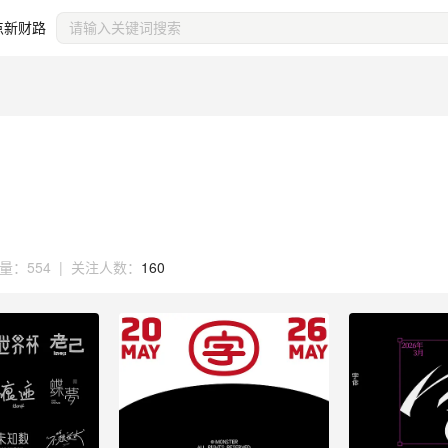
点新财路
量：
554
|
关注人数：
160