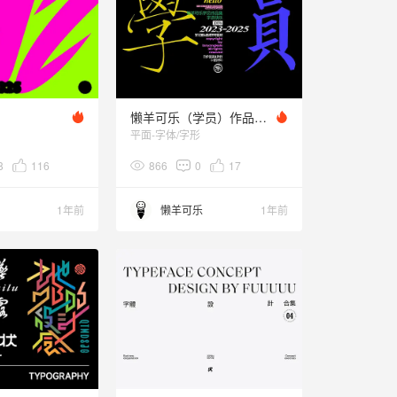
懒羊可乐（学员）作品集good
平面-字体/字形
8
116
866
0
17
1年前
懒羊可乐
1年前