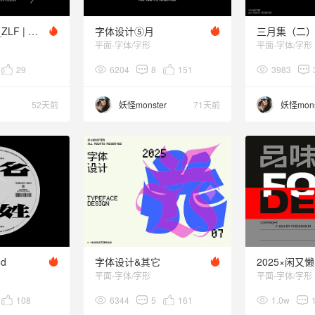
2026 x 张先生_ZLF | 字体设计5
字体设计⑤月
三月集（二
平面-字体/字形
平面-字体/字形
29
6204
8
151
3983
52天前
妖怪monster
71天前
妖怪mons
d
字体设计&其它
2025×闲又
平面-字体/字形
平面-字体/字形
108
6344
5
161
1.0w