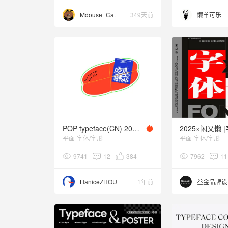
Mdouse_Cat
349天前
懒羊可乐
POP typeface(CN) 2025 Vol.01 职场系列
平面-字体/字形
平面-字体/字形
9741
12
384
7962
11
HaniceZHOU
1年前
叁金品牌设