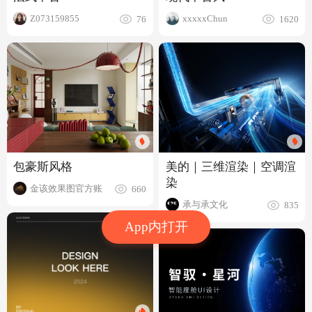
xxxxxChun
Z073159855
1620
76
美的｜三维渲染｜空调渲
包豪斯风格
染
金该效果图官方账
660
承与承文化
835
App内打开