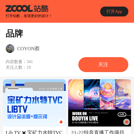
打开App
打开站酷，发现更好的设计！
品牌
COYON蔡
内容数量：
341
关注
关注人数：
19
Lib TV ✖️ 宝矿力水特TVC
21-22抖音直播工作项目