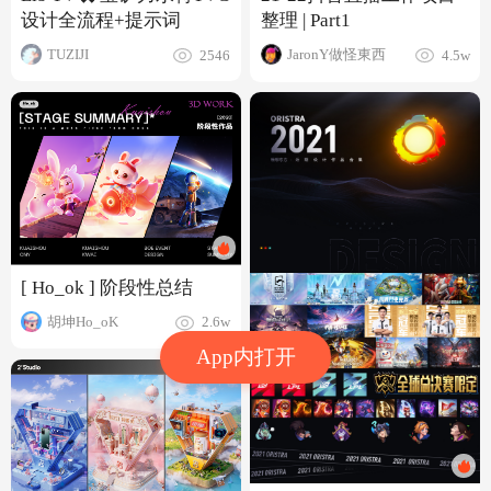
设计全流程+提示词
整理 | Part1
TUZIJI
JaronY做怪東西
2546
4.5w
[ Ho_ok ] 阶段性总结
胡坤Ho_oK
2.6w
App内打开