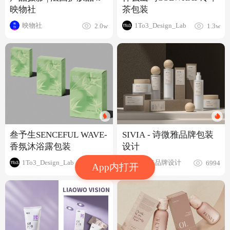
茶包装
映物社
1To3_Design_Lab
映物社
1.3w
2.0w
叁予生SENCEFUL WAVE-
SIVIA - 诗微雅品牌包装
香氛沐浴露包装
设计
1To3_Design_Lab
十加二品牌设计
3084
6994
App内打开