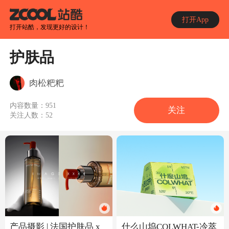
打开App
打开站酷，发现更好的设计！
护肤品
肉松粑粑
内容数量：
951
关注
关注人数：
52
什么山坞COLWHAT-冷萃
产品摄影 | 法国护肤品 x