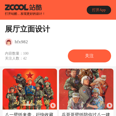
打开App
打开站酷，发现更好的设计！
展厅立面设计
hfx982
内容数量：
100
关注
关注人数：
42
八一壁纸来袭，赶快收藏
兵哥哥壁纸陪你过八一建