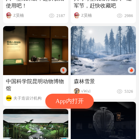
使用吧！
军节，赶快收藏吧
Z昊楠
Z昊楠
2187
2986
森林雪景
中国科学院昆明动物博物
馆
vWxl
5326
夫子造设计机构
4.1w
App内打开