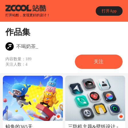
打开App
打开站酷，发现更好的设计！
作品集
不喝奶茶_
内容数量：
189
关注
关注人数：
4
三防机主题&壁纸设计 -
鲸鱼的365天