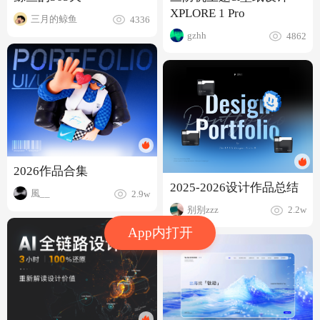
XPLORE 1 Pro
三月的鲸鱼
4336
gzhh
4862
2026作品合集
2025-2026设计作品总结
風__
2.9w
别别zzz
2.2w
App内打开