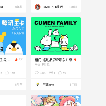
动画
3年前
STARTALK星话
6年前
腾讯王卡品牌形象-WONG&FRANK
粗门-运动品牌IP形象升级
平面-IP形象
15
150
3399
1
50
8年前
阿鹿luke
3年前