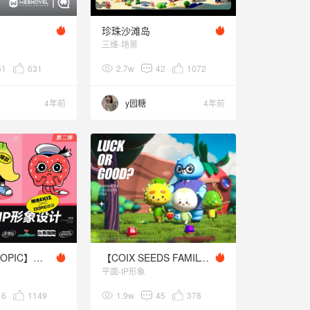
珍珠沙滩岛
三维-场景
51
631
2.7w
42
1072
4年前
y园糖
4年前
【MAEKIZ×POPIC】原创IP大公开！果味潮牌邀你一探～
【COIX SEEDS FAMILY】薏米家族卡通形象设计方案
平面-IP形象
16
1149
1.9w
45
378