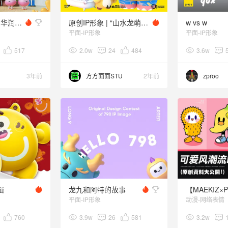
不象化的植物 I 华润万象生活IP设计大赛
原创IP形象 | “山水龙萌”IP全案设计
w vs w
平面-IP形象
平面-IP形象
517
2.0w
24
484
3.6w
3年前
方方面面STU
2年前
zproo
辑
龙九和阿特的故事
平面-IP形象
动漫-网络表情
760
3.9w
26
581
3.2w