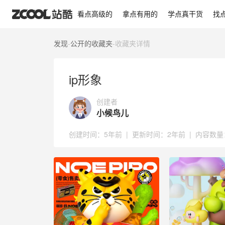
ip形象
看点高级的
拿点有用的
学点真干货
找
发现
-
公开的收藏夹
-
收藏夹详情
ip形象
创建者
小候鸟儿
创建时间：
5年前
|
更新时间：
2年前
|
内容数量