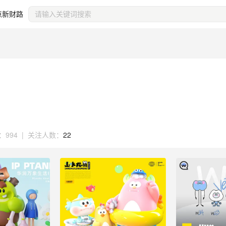
点新财路
：
994
|
关注人数：
22