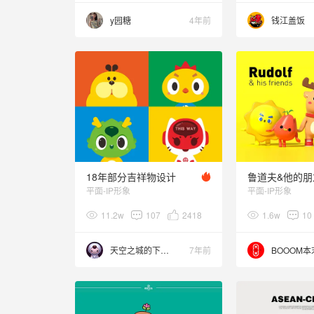
y园糖
4年前
钱江盖饭
18年部分吉祥物设计
鲁道夫&他的朋
平面-IP形象
平面-IP形象
11.2w
107
2418
1.6w
10
天空之城的下水道
7年前
BOOOM本