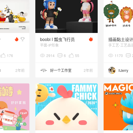
计
boobi I 瓢虫飞行员
平面-IP形象
手工艺-工艺品
176
2914
6
55
1170
N
2年前
好一个工作室
2年前
llJerry