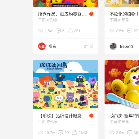
所喜作品：顽皮豹零食品牌形象设计
平面-IP形象
平面-IP形象
1.5w
6
261
2.5w
27
所喜
2年前
Bebe13
【珍珠】品牌设计概念 × 苹果TODAY AT APPLE 分享会
萌爪虎-新年特
平面-IP形象
平面-IP形象
10.7w
90
2643
2.9w
38