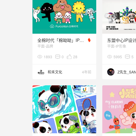
全棉时代「棉呦呦」IP商业化
东盟中心IP设
平面-品牌
平面-IP形象
1893
0
28
5995
5
和禾文化
4年前
Z先生_SA