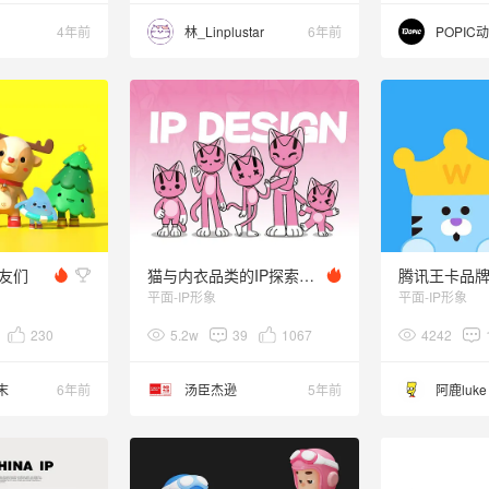
4年前
林_Linplustar
6年前
POPIC
友们
猫与内衣品类的IP探索实验
平面-IP形象
平面-IP形象
230
5.2w
39
1067
4242
末
6年前
汤臣杰逊
5年前
阿鹿luke