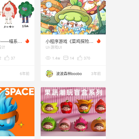
插画黏土设计——喵系列2
小程序游戏《菜鸡探险队》| 小菜鸡IP同名游戏设计思路
设计
UI-游戏UI
2
37
1.4w
14
370
6年前
波波森林boobo
3年前