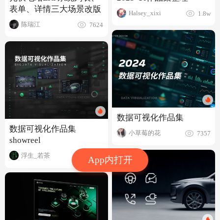
表单、详情三大场景改版
Halsey_xixi
1.8w
陈瑞江
7624
数据可视化作品集
数据可视化作品集
小草莓的花
7357
showreel
浮生_若茶
9072
App内打开