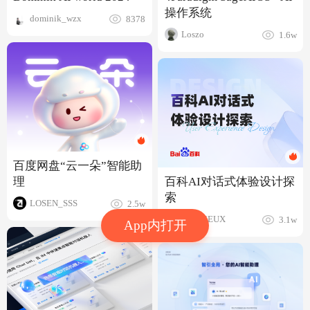
操作系统
dominik_wzx
8378
Loszo
1.6w
百度网盘“云一朵”智能助
理
百科AI对话式体验设计探
索
LOSEN_SSS
2.5w
百度MEUX
3.1w
App内打开