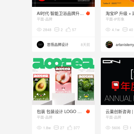
AI时代·智能卫浴品牌升级全案｜从LOGO到终端
平面-品牌
平面-IP形象
2848
2
57
4.1w
40
思悟品牌设计
8天前
artanisterry
包装 包装设计 LOGO VI VI设计 代餐品牌设计 食品包装
平面-品牌
平面-品牌
1.8w
27
377
5606
1