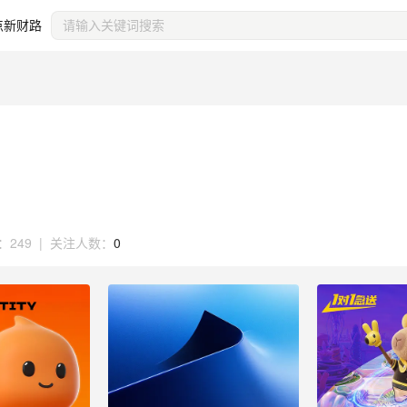
点新财路
：
249
|
关注人数：
0