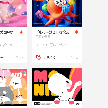
品牌IP设计｜美图AI助手 RoboNeo
「张亮麻辣烫」餐饮品牌IP塑造|美潮案例
平面-IP形象
0
73
5741
2
131
G5M6_AveLeung
2年前
美潮文化
1年前