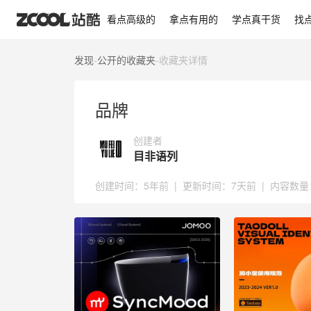
品牌
看点高级的
拿点有用的
学点真干货
找
发现
-
公开的收藏夹
-
收藏夹详情
品牌
创建者
目非语列
创建时间：
5年前
|
更新时间：
7天前
|
内容数量