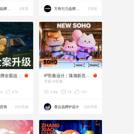
万有引力品牌设计
2年前
万有引力品牌设计
2年前
探险者露营品牌全案战略升级【潜云品牌咨询】
IP形象设计｜珠海新苏豪商场IP设计 猫狗宠物IP设计
平面-IP形象
33
470
5.8w
16
191
咨询
293天前
卷云品牌IP设计
296天前