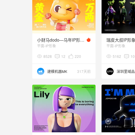
小财马dodo—马年IP形象美陈周边（可授权）
平面-IP形象
平面-IP形象
8528
12
220
5162
10
建模机器MK
317天前
深圳里域品