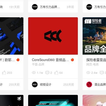
询
191天前
万有引力品牌设计
3年前
HOYE BIOLOGY | 欧耶科技品牌设计提案
CoreSound360 音频品牌设计
平面-品牌
网页-电商
203
1.1w
2
64
2.4w
计
255天前
硕观设计
253天前
潜云品牌