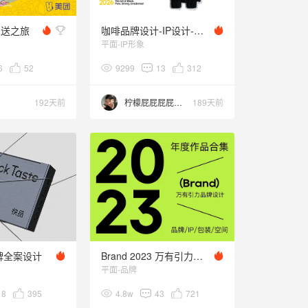
急送之旅
咖啡品牌设计-IP设计-商业设计-黑色IP
平面-IP形象
6
52
9299
13
312
192天前
柠檬屁屁屁屁屁屁
189天前
牌全案设计
Brand 2023 万有引力作品选集 I 品牌设计&包装设计
平面-品牌
18
395
4.8w
43
721