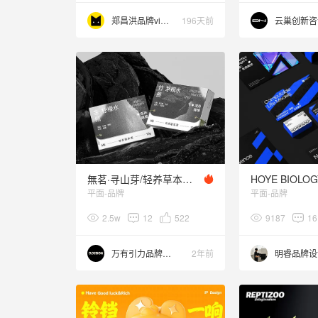
郑昌洪品牌vi包装
196天前
云巢创新咨
無茗·寻山芽/轻养草本茶品牌全案设计
平面-品牌
平面-品牌
2.5w
12
522
9187
16
万有引力品牌设计
2年前
明睿品牌设