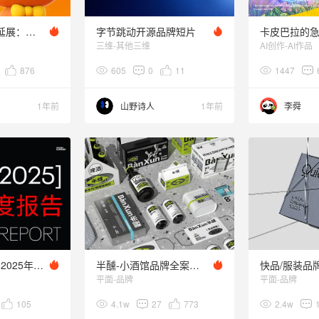
淘宝IP 升级 + 延展：淘小宝来啦
字节跳动开源品牌短片
卡皮巴拉的
三维-其他三维
AI创作-AI作品
876
605
0
11
1447
1年前
山野诗人
1年前
李舜
云巢创新咨询 | 2025年度作品合集
半醺-小酒馆品牌全案设计/空间设计/VI设计
快品/服装品
平面-品牌
平面-品牌
105
4.1w
27
773
2.4w