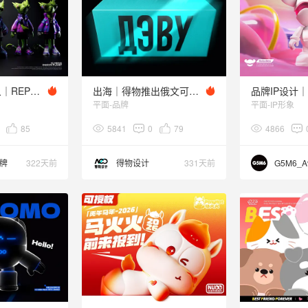
瑞皮大叔IP形象｜REPTIZOO
出海｜得物推出俄文可变字体设计
平面-品牌
平面-IP形象
85
5841
0
79
4866
牌
322天前
得物设计
331天前