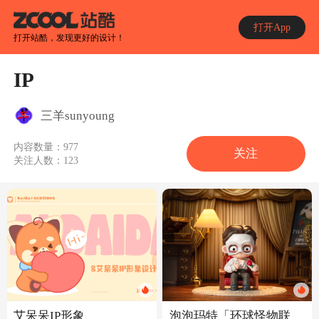
打开App
打开站酷，发现更好的设计！
IP
三羊sunyoung
内容数量：
977
关注
关注人数：
123
艾呆呆IP形象
泡泡玛特「环球怪物联