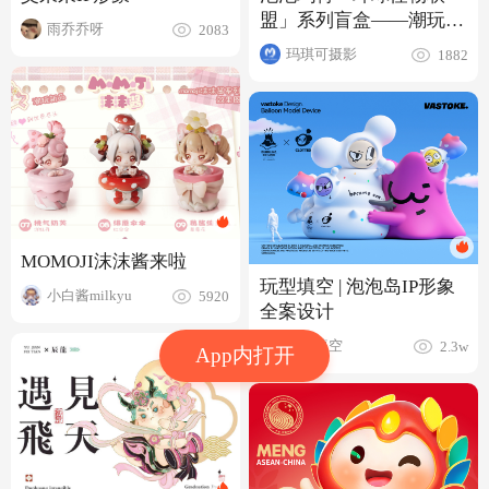
盟」系列盲盒——潮玩手
雨乔乔呀
2083
办拍摄
玛琪可摄影
1882
MOMOJI沫沫酱来啦
玩型填空 | 泡泡岛IP形象
小白酱milkyu
5920
全案设计
玩型填空
2.3w
App内打开